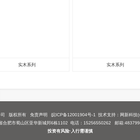
实木系列
实木系列
公司 版权所有
免责声明
皖ICP备12001904号-1
技术支持
：
网新科技
(
肥市蜀山区亚华新城邦6栋1102 电话：15256550262 邮箱:4837994
投资有风险·入行需谨慎